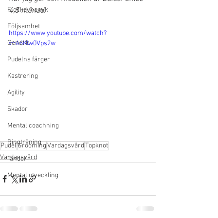
Flockdynamik
4,5 månad.
Följsamhet
https://www.youtube.com/watch?
Genetik
v=A6KIw0Vps2w
Pudelns färger
Kastrering
Agility
Skador
Mental coachning
Ringträning
Pudel
Grooming
Vardagsvård
Topknot
Vardagsvård
Tänder
Mental utveckling