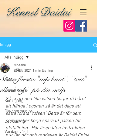
Kennel Daidai
Inlägg
Alla inlägg
Ninsahn
Alla inlägg
22 jan. 2021
1 min läsning
Sätta första "top knot", "tott"
Pudlar
eller "tofs" på din valp
Utställning
Så snart den lilla valpen börjar få håret 
Kom igång
att hänga i ögonen så är det dags att 
Din community
sätta första "tofsen" Detta är för dem 
som tänker börja spara ut pälsen till 
Uppfödning
utställning.  Här är en liten instruktion 
Vardagsvård
hur jag gör och modellen är Daidai Chloé 