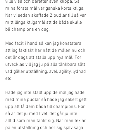
ville visa och därefter även klippa. Så 
mina första mål var ganska kortsiktliga. 
När vi sedan skaffade 2 pudlar till så var 
mitt långsiktligamål att de båda skulle 
bli champions en dag. 
Med facit i hand så kan jag konstatera 
att jag faktiskt har nått de målen nu och 
det är dags att ställa upp nya mål. För 
utvecklas vill jag ju på alla tänkbara sätt 
vad gäller utställning, avel, agility, lydnad 
etc. 
Hade jag inte ställt upp de mål jag hade 
med mina pudlar så hade jag säkert gett 
upp att få dem båda till champions. För 
så är det ju med livet, det går ju inte 
alltid som man tänkt sig. När man tex är 
på en utställning och hör sig själv säga 