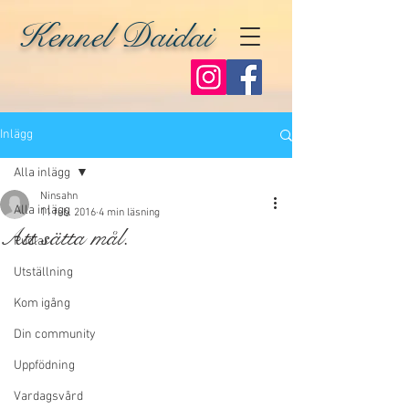
Kennel Daidai
Inlägg
Alla inlägg
Ninsahn
Alla inlägg
11 feb. 2016
4 min läsning
Att sätta mål.
Pudlar
Utställning
Kom igång
Din community
Uppfödning
Vardagsvård