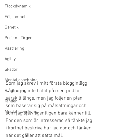
Flockdynamik
Följsamhet
Genetik
Pudelns färger
Kastrering
Agility
Skador
Mental coachning
Som jag skrev i mitt första blogginlägg 
så har jag inte hållit på med pudlar 
Ringträning
särskilt länge, men jag följer en plan 
Tänder
som baserar sig på målsättningar och 
Mental utveckling
som jag själv egentligen bara känner till. 
För den som är intresserad så tänkte jag 
i korthet beskriva hur jag gör och tänker 
när det gäller att sätta mål. 