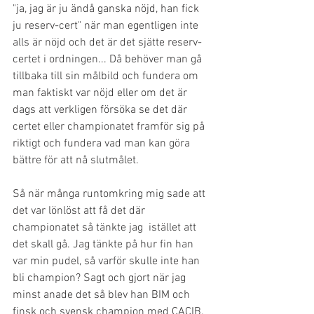
"ja, jag är ju ändå ganska nöjd, han fick 
ju reserv-cert" när man egentligen inte 
alls är nöjd och det är det sjätte reserv-
certet i ordningen... Då behöver man gå 
tillbaka till sin målbild och fundera om 
man faktiskt var nöjd eller om det är 
dags att verkligen försöka se det där 
certet eller championatet framför sig på 
riktigt och fundera vad man kan göra 
bättre för att nå slutmålet.  
Så när många runtomkring mig sade att 
det var lönlöst att få det där 
championatet så tänkte jag  istället att 
det skall gå. Jag tänkte på hur fin han 
var min pudel, så varför skulle inte han 
bli champion? Sagt och gjort när jag 
minst anade det så blev han BIM och 
finsk och svensk champion med CACIB. 